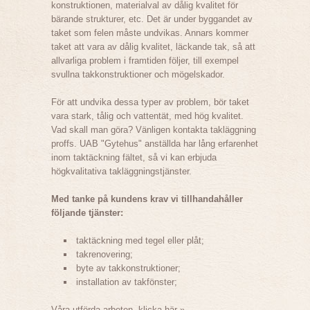
konstruktionen, materialval av dålig kvalitet för
bärande strukturer, etc. Det är under byggandet av
taket som felen måste undvikas. Annars kommer
taket att vara av dålig kvalitet, läckande tak, så att
allvarliga problem i framtiden följer, till exempel
svullna takkonstruktioner och mögelskador.
För att undvika dessa typer av problem, bör taket
vara stark, tålig och vattentät, med hög kvalitet.
Vad skall man göra? Vänligen kontakta takläggning
proffs. UAB "Gytehus" anställda har lång erfarenhet
inom taktäckning fältet, så vi kan erbjuda
högkvalitativa takläggningstjänster.
Med tanke på kundens krav vi tillhandahåller
följande tjänster:
taktäckning med tegel eller plåt;
takrenovering;
byte av takkonstruktioner;
installation av takfönster;
Våra utförda arbeten, klicka här »