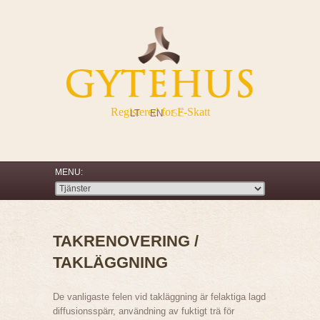
Registered for F-Skatt
LT
EN
SE
TAKRENOVERING /
TAKLÄGGNING
De vanligaste felen vid takläggning är felaktiga lagd
diffusionsspärr, användning av fuktigt trä för